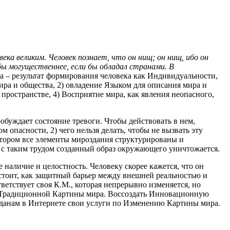
века великим. Человек познает, что он нищ; он нищ, ибо он
 бы могущественнее, если бы обладал странами. В
а – результат формирования человека как Индивидуальности,
ира и общества, 2) овладение Языком для описания мира и
пространстве, 4) Восприятие мира, как явления неопасного,
обуждает состояние тревоги. Чтобы действовать в нем,
 опасности, 2) чего нельзя делать, чтобы не вызвать эту
котором все элементы мироздания структурированы и
и с таким трудом созданный образ окружающего уничтожается.
 наличие и целостность. Человеку скорее кажется, что он
 стоит, как защитный барьер между внешней реальностью и
ветствует своя К.М., которая непрерывно изменяется, но
ой Традиционной Картины мира. Воссоздать Инновационную
жданам в Интернете свои услуги по Изменению Картины мира.