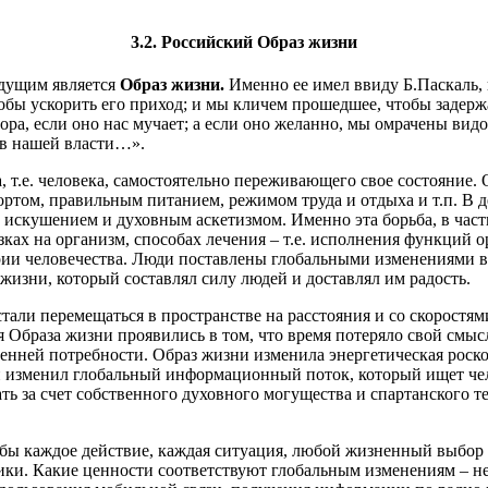
3.2. Российский Образ жизни
удущим является
Образ жизни.
Именно ее имел ввиду Б.Паскаль,
обы ускорить его приход; и мы кличем прошедшее, чтобы задержат
зора, если оно нас мучает; а если оно желанно, мы омрачены ви
 в нашей власти…».
, т.е. человека, самостоятельно переживающего свое состояние.
ортом, правильным питанием, режимом труда и отдыха и т.п. В 
искушением и духовным аскетизмом. Именно эта борьба, в част
ках на организм, способах лечения – т.е. исполнения функций о
тории человечества. Люди поставлены глобальными изменениями 
 жизни, который составлял силу людей и доставлял им радость.
тали перемещаться в пространстве на расстояния и со скоростя
 Образа жизни проявились в том, что время потеряло свой смыс
енней потребности. Образ жизни изменила энергетическая роско
ни изменил глобальный информационный поток, который ищет чело
ать за счет собственного духовного могущества и спартанского т
обы каждое действие, каждая ситуация, любой жизненный выбор
ки. Какие ценности соответствуют глобальным изменениям – не