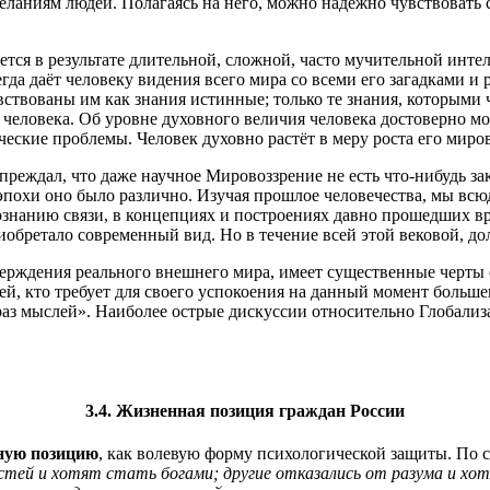
ниям людей. Полагаясь на него, можно надежно чувствовать себ
.
ется в результате длительной, сложной, часто мучительной инт
гда даёт человеку видения всего мира со всеми его загадками и
увствованы им как знания истинные; только те знания, которыми
 человека. Об уровне духовного величия человека достоверно м
ские проблемы. Человек духовно растёт в меру роста его миров
еждал, что даже научное Мировоззрение не есть что-нибудь зак
эпохи оно было различно. Изучая прошлое человечества, мы всю
знанию связи, в концепциях и построениях давно прошедших вре
обретало современный вид. Но в течение всей этой вековой, д
верждения реального внешнего мира, имеет существенные черты о
 кто требует для своего успокоения на данный момент большего,
образ мыслей». Наиболее острые дискуссии относительно Глобал
3.4. Жизненная позиция граждан России
ную позицию
, как волевую форму психологической защиты. По с
астей и хотят стать богами; другие отказались от разума и хо