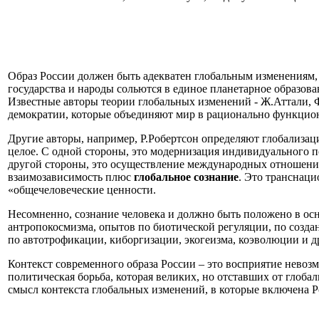
Образ России должен быть адекватен глобальным изменениям,
государства и народы сольются в единое планетарное образов
Известные авторы теории глобальных изменений - Ж.Аттали, Ф
демократии, которые объединяют мир в рационально функци
Другие авторы, например, Р.Робертсон определяют глобализа
целое. С одной стороны, это модернизация индивидуального 
другой стороны, это осуществление международных отношений
взаимозависимость плюс
глобальное сознание
. Это транснац
«общечеловеческие ценности.
Несомненно, сознание человека и должно быть положено в ос
антропокосмизма, опытов по биотической регуляции, по соз
по автотрофикации, киборгизации, экогеизма, коэволюции и д
Контекст современного образа России – это восприятие невоз
политическая борьба, которая великих, но отставших от глоб
смысл контекста глобальных изменений, в которые включена Ро