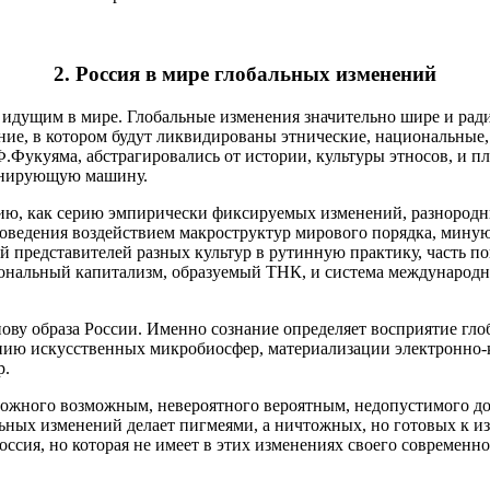
2. Россия в мире глобальных изменений
 идущим в мире. Глобальные изменения значительно шире и ради
ание, в котором будут ликвидированы этнические, национальные,
.Фукуяма, абстрагировались от истории, культуры этносов, и п
онирующую машину.
цию, как серию эмпирически фиксируемых изменений, разнородн
поведения воздействием макроструктур мирового порядка, мину
 представителей разных культур в рутинную практику, часть по
иональный капитализм, образуемый ТНК, и система международн
нову образа России. Именно сознание определяет восприятие г
данию искусственных микробиосфер, материализации электронно
р.
можного возможным, невероятного вероятным, недопустимого до
альных изменений делает пигмеями, а ничтожных, но готовых к 
ссия, но которая не имеет в этих изменениях своего современно