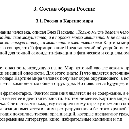
3. Состав образа России:
3.1. Россия в Картине мира
нания человека, описал Блез Паскаль:
«Только мысль делает чело
я найти свое могущество, а в порядке моего мышления. Я не стал
к маленькую точку, - в мышлении я охватываю ее.»
Картина мир
ого говоря, это 1) формирование Представлений об устройстве м
чной для точной самоидентификации в физическом и социальном 
т опасность, исходящую извне. Мир, который «во зле лежит» пр
внешней опасности. Для этого знать: 1) что является источником
 Благодаря Картине мира человек получает образ окружающего, в 
является компонентом общей структуры. Но появляется Будущее, 
 фрагментарно. Фактом сознания является не ее содержание, а ее
н имеет ее в действительности. Но тем не менее, Картина мира
а. Считается, что каждому историческому отрезку времени соот
бализации вменяется в вину грех разрушения и без того хрупк
годня появились тысячи организаций, которые предлагают гра
овременная литература, кино, избирательные кампании и т.п.