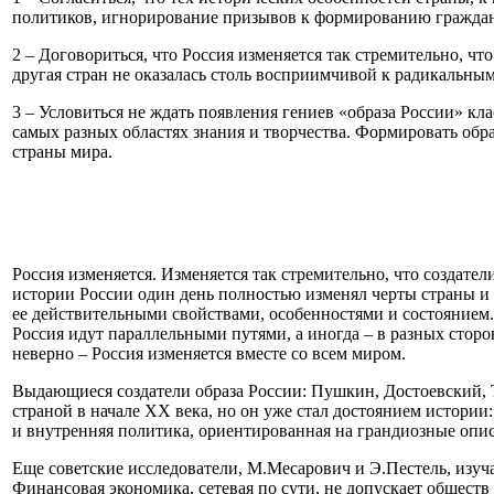
политиков, игнорирование призывов к формированию гражданс
2 – Договориться, что Россия изменяется так стремительно, чт
другая стран не оказалась столь восприимчивой к радикальным
3 – Условиться не ждать появления гениев «образа России» к
самых разных областях знания и творчества. Формировать обр
страны мира.
Россия изменяется. Изменяется так стремительно, что создател
истории России один день полностью изменял черты страны и х
ее действительными свойствами, особенностями и состоянием.
Россия идут параллельными путями, а иногда – в разных сторо
неверно – Россия изменяется вместе со всем миром.
Выдающиеся создатели образа России: Пушкин, Достоевский, Т
страной в начале ХХ века, но он уже стал достоянием истории:
и внутренняя политика, ориентированная на грандиозные опис
Еще советские исследователи, М.Месарович и Э.Пестель, изуч
Финансовая экономика, сетевая по сути, не допускает обществ