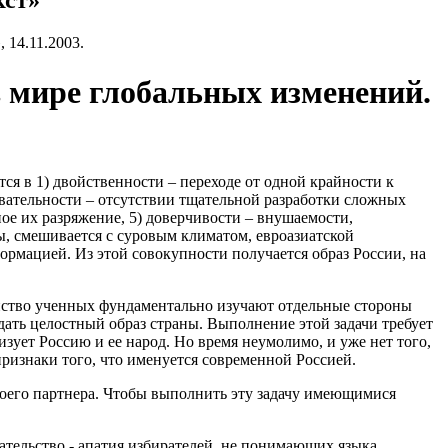
кст»
 14.11.2003.
в мире глобальных изменений.
ся в 1) двойственности – переходе от одной крайности к
овательности – отсутствии тщательной разработки сложных
ное их разряжение, 5) доверчивости – внушаемости,
ы, смешивается с суровым климатом, евроазиатской
мацией. Из этой совокупности получается образ России, на
инство ученных фундаментально изучают отдельные стороны
дать целостный образ страны. Выполнение этой задачи требует
изует Россию и ее народ. Но время неумолимо, и уже нет того,
 признаки того, что именуется современной Россией.
своего партнера. Чтобы выполнить эту задачу имеющимися
зательство - апатия избирателей, не понимающих языка