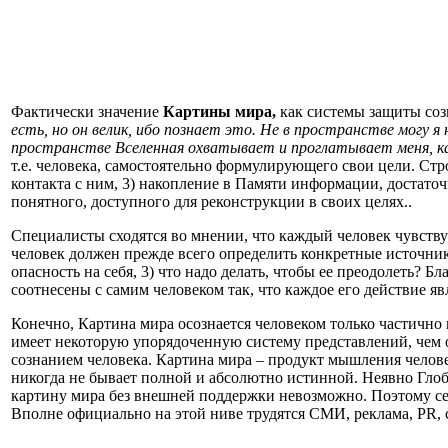
Фактически значение
Картины мира,
как системы защиты соз
есть, но он велик, ибо познает это. Не в пространстве могу 
пространстве Вселенная охватывает и проглатывает меня, ка
т.е. человека, самостоятельно формулирующего свои цели. Стр
контакта с ним, 3) накопление в Памяти информации, достато
понятного, доступного для реконструкции в своих целях..
Специалисты сходятся во мнении, что каждый человек чувствуе
человек должен прежде всего определить конкретные источники 
опасность на себя, 3) что надо делать, чтобы ее преодолеть?
соотнесены с самим человеком так, что каждое его действие 
Конечно, Картина мира осознается человеком только частично и
имеет некоторую упорядоченную систему представлений, чем о
сознанием человека. Картина мира – продукт мышления человек
никогда не бывает полной и абсолютно истинной. Неявно Гло
картину мира без внешней поддержки невозможно. Поэтому се
Вполне официально на этой ниве трудятся СМИ, реклама, PR, с