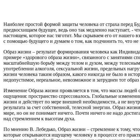
Наиболее простой формой защиты человека от страха перед Б
предвосхищаем будущее, ведь оно так медленно наступает, - чт
настоящем, которое нас тяготит. Мы скрываем его от нашего в
с помощью будущего и думаем о том, как подчинить то, что не
Образ жизни – результат формирования человека как Индивида
примере «здорового образа жизни», связанного с занятиями сп
масштабнейшую борьбу между телом и духом, между телесным 
употреблении алкоголя, сексуальной жизни, предельных нагруз
жизни человека таким образом, какого никогда не было в ис
недопустимое, нереальное, невозможное и затруднен тот образ
Изменение Образа жизни проявляется в том, что массы людей с
ощущения: пространство спрессовалось. Глобальные изменения
жизни и действует по мере внешней необходимости, а не внутр
результата за счет собственной, телесной энергии. Образ жиз
мире, но он не понимает ничего. Почти ничего не надо достиг
над стремлением к высотам духа.
По мнению В. Лебедько, Образ жизни – стремление к тому, чт
которые открываются ищущему человеку в процессе его практи