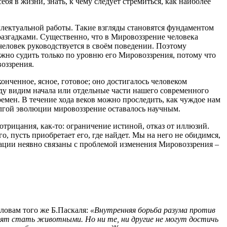
я в жизни, знать, к чему следует стремиться, как наиболее
еллектуальной работы. Такие взгляды становятся фундаментом
 разгадками. Существенно, что в Мировоззрение человека
 человек руководствуется в своём поведении. Поэтому
ожно судить только по уровню его Мировоззрения, потому что
оззрения.
онченное, ясное, готовое; оно достигалось человеком
ду видим начала или отдельные части нашего современного
мен. В течение хода веков можно проследить, как чуждое нам
олгой эволюции мировоззрение оставалось научным.
трицания, как-то: ограничение истиной, отказ от иллюзий.
 пусть приобретает его, где найдет. Мы на него не обидимся,
изации неявно связаны с проблемой изменения Мировоззрения –
ловам того же Б.Паскаля:
«Внутренняя борьба разума против
тят стать животными. Но ни те, ни другие не могут достичь