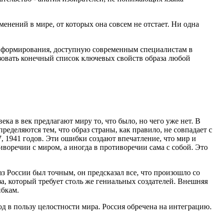
менений в мире, от которых она совсем не отстает. Ни одна
го формирования, доступную современным специалистам в
изовать конечный список ключевых свойств образа любой
ека в век предлагают миру то, что было, но чего уже нет. В
еделяются тем, что образ страны, как правило, не совпадает с
, 1941 годов. Эти ошибки создают впечатление, что мир и
иворечии с миром, а иногда в противоречии сама с собой. Это
з России был точным, он предсказал все, что произошло со
аза, который требует столь же гениальных создателей. Внешняя
ибкам.
д в пользу целостности мира. Россия обречена на интеграцию.