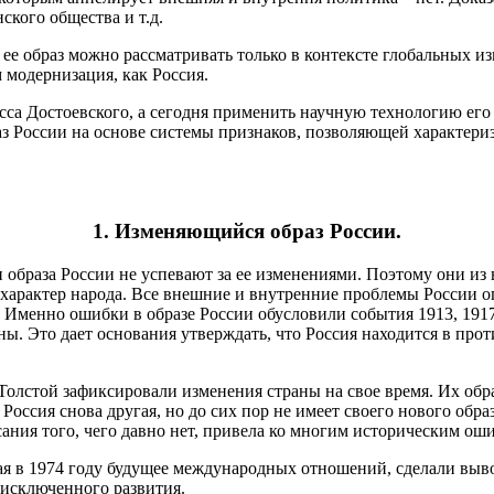
кого общества и т.д.
о ее образ можно рассматривать только в контексте глобальных из
 модернизация, как Россия.
ласса Достоевского, а сегодня применить научную технологию е
аз России на основе системы признаков, позволяющей характер
1. Изменяющийся образ России.
и образа России не успевают за ее изменениями. Поэтому они из в
арактер народа. Все внешние и внутренние проблемы России опр
 Именно ошибки в образе России обусловили события 1913, 1917
ны. Это дает основания утверждать, что Россия находится в прот
олстой зафиксировали изменения страны на свое время. Их обра
 Россия снова другая, но до сих пор не имеет своего нового обр
ания того, чего давно нет, привела ко многим историческим ош
ая в 1974 году будущее международных отношений, сделали выво
 исключенного развития.