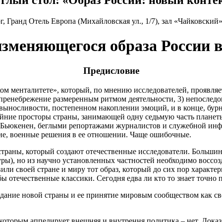
глый стол: «Образ России: новый конте
г, Гранд Отель Европа (Михайловская ул., 1/7), зал «Чайковский»,
изменяющегося образа России 
Предисловие
ом менталитете», который, по мнению исследователей, проявляет
 пренебрежение размеренным ритмом деятельности, 3) непослед
– выносливости, постепенном накоплении эмоций, и в конце, бур
айние просторы страны, занимающей одну седьмую часть планет
ьюкенен, беглыми репортажами журналистов и служебной инфор
ие, военные решения в ее отношении. Чаще ошибочные.
 страны, который создают отечественные исследователи. Больш
уры), но из научно установленных частностей необходимо воссоз
ли своей стране и миру тот образ, который до сих пор характер
бы отечественные классики. Сегодня едва ли кто то знает точно
создание новой страны и ее принятие мировым сообществом как 
к которым аппелирует внешняя и внутрення политика – нет. Дока