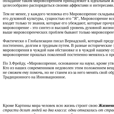
обладание таким мировоззрением принадлежит к идеальным жела
целесообразно распорядиться своими аффектами и интересами
Тем не менее, у каждого человека его Мировоззрение складыва
его духовной культуры, сущностью его "Я", Мировоззрение все
входят только те знания, которые его убеждают, которые проч
мировоззрение - это синтез и высший уровень духовной жизни
выше мировоззренческих проблем бывают только мировоззренче
Фактически о Глобализации писал Вернадский, который предупр
постепенно, долгим и трудным путем. В разные исторические 
мировоззрения в чуждой нам обстановке и в чуждой нашему со
мировоззрение прошлых поколений постепенно менялось и при
По З.Фрейду, «Мировоззрение, основанное на науке, кроме ут
Кто из наших современников недоволен этим положением вещей,
не сможем ему помочь, но не станем из-за него менять свой 
Традиционного на Инновационное.
Кроме Картины мира человек всю жизнь строит свою
Жизнен
страсти делит людей на два класса: одни отказались от стр