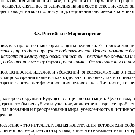
пользования мобильной связи, получения информации по радио 
лекарств, сняты все ограничения на интерес к сексу, исчезает з
торый кладет начало полному подсоединению человека к компью
3.3. Российское Мировоззрение
ние
, как нравственная форма защиты человека. Ее происхождени
к человеку приходит ощущение подавленности. Вечное молчание 
аходится между двух бесконечностей – бесконечно большим и б
, подвешенная между двумя пропастями – бесконечностью и ни
ипов, ценностей, идеалов, и убеждений, определяемых как отнош
м мировоззрения является как отдельный человек, так и социа
зрение - результат формирования человека как Личности, т.е. ч
 которое сокрушает Будущее в лице Глобализации. Дело в том,
нутреннего бытия субъекта уже получили ответы, где все пробл
для познания и преобразования мира, убежденность в истинност
еалов.
ззрение - это интеллектуальная конструкция, которая единообра
ин вопрос не остается открытым, а все, что вызывает наш интер