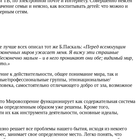
и ТВ, по электронной почте и Интернету. Совершенно неясен
начение семьи и неясно, как воспитывать детей: что можно и
терным сетям.
е лучше всех описал тот же Б.Паскаль:
«Перед всемогущим
бесконечных миров ужасает меня. Я вижу эти страшные
есконечно малым – и в него проникают они обе; видимый мир,
что.»
ение к действительности, общее понимание мира, так и
льные/профессиональные группы, этнонациональные/
еловека, самостоятельно отличающего добро от зла, возможное
 что Мировоззрение функционирует как содержательная система
емы определенным образом уже решены. Кроме того,
и их как инструмента деятельности, основные идеалы,
зно решает все проблемы нашего бытия, исходя из некоего
ес, занимает свое определенное место. Легко понять, что