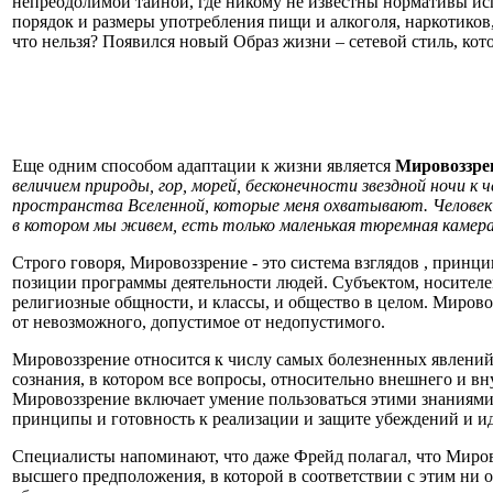
непреодолимой тайной, где никому не известны нормативы ис
порядок и размеры употребления пищи и алкоголя, наркотиков, 
что нельзя? Появился новый Образ жизни – сетевой стиль, ко
Еще одним способом адаптации к жизни является
Мировоззре
величием природы, гор, морей, бесконечности звездной ночи 
пространства Вселенной, которые меня охватывают. Человек н
в котором мы живем, есть только маленькая тюремная камера
Строго говоря, Мировоззрение - это система взглядов , принц
позиции программы деятельности людей. Субъектом, носителе
религиозные общности, и классы, и общество в целом. Мировоз
от невозможного, допустимое от недопустимого.
Мировоззрение относится к числу самых болезненных явлений,
сознания, в котором все вопросы, относительно внешнего и в
Мировоззрение включает умение пользоваться этими знаниями 
принципы и готовность к реализации и защите убеждений и ид
Специалисты напоминают, что даже Фрейд полагал, что Мирово
высшего предположения, в которой в соответствии с этим ни од