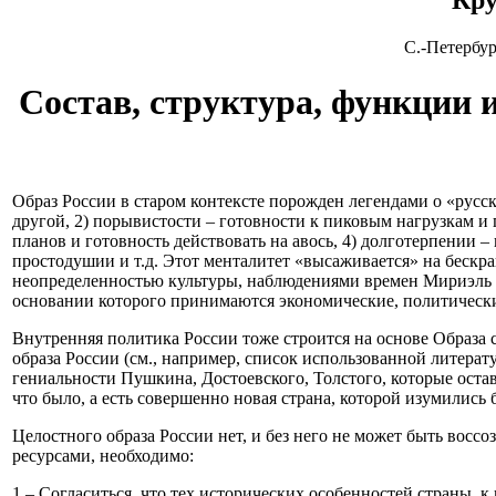
Кру
С.-Петербур
Состав, структура, функции 
Образ России в старом контексте порожден легендами о «русск
другой, 2) порывистости – готовности к пиковым нагрузкам и
планов и готовность действовать на авось, 4) долготерпении 
простодушии и т.д. Этот менталитет «высаживается» на бескр
неопределенностью культуры, наблюдениями времен Мириэль Б
основании которого принимаются экономические, политическ
Внутренняя политика России тоже строится на основе Образа
образа России (см., например, список использованной литерат
гениальности Пушкина, Достоевского, Толстого, которые остави
что было, а есть совершенно новая страна, которой изумились 
Целостного образа России нет, и без него не может быть вос
ресурсами, необходимо:
1 – Согласиться, что тех исторических особенностей страны, 