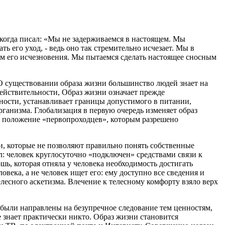
 когда писал: «Мы не задерживаемся в настоящем. Мы
ь его уход, - ведь оно так стремительно исчезает. Мы в
дом его исчезновения. Мы пытаемся сделать настоящее сносным
 О существовании образа жизни большинство людей знает на
действительности, Образ жизни означает прежде
ности, устанавливает границы допустимого в питании,
рганизма. Глобализация в первую очередь изменяет образ
в положение «первопроходцев», которым разрешено
ми, которые не позволяют правильно понять собственные
л: человек круглосуточно «подключен» средствами связи к
шь, которая отняла у человека необходимость достигать
века, а не человек ищет его: ему доступно все сведения и
елесного аскетизма. Влечение к телесному комфорту взяло верх
 были направлены на безупречное следование тем ценностям,
 знает практически никто. Образ жизни становится