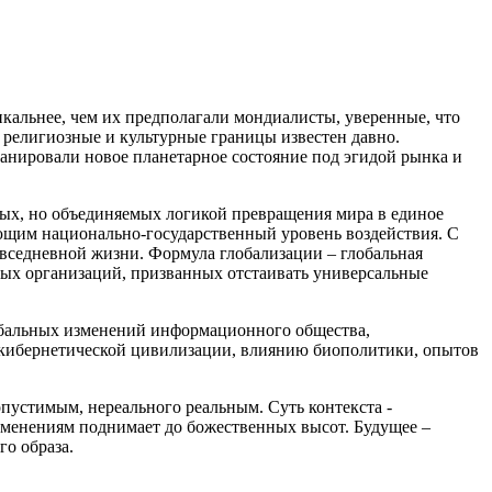
кальнее, чем их предполагали мондиалисты, уверенные, что
 религиозные и культурные границы известен давно.
ланировали новое планетарное состояние под эгидой рынка и
ых, но объединяемых логикой превращения мира в единое
ющим национально-государственный уровень воздействия. С
вседневной жизни. Формула глобализации – глобальная
ых организаций, призванных отстаивать универсальные
лобальных изменений информационного общества,
-кибернетической цивилизации, влиянию биополитики, опытов
пустимым, нереального реальным. Суть контекста -
изменениям поднимает до божественных высот. Будущее –
го образа.